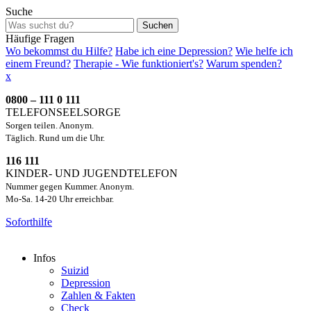
Suche
Suchen
Häufige Fragen
Wo bekommst du Hilfe?
Habe ich eine Depression?
Wie helfe ich
einem Freund?
Therapie - Wie funktioniert's?
Warum spenden?
x
0800 – 111 0 111
TELEFONSEELSORGE
Sorgen teilen. Anonym.
Täglich. Rund um die Uhr.
116 111
KINDER- UND JUGENDTELEFON
Nummer gegen Kummer. Anonym.
Mo-Sa. 14-20 Uhr erreichbar.
Soforthilfe
Infos
Suizid
Depression
Zahlen & Fakten
Check