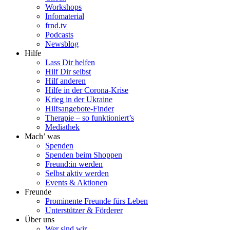
Workshops
Infomaterial
frnd.tv
Podcasts
Newsblog
Hilfe
Lass Dir helfen
Hilf Dir selbst
Hilf anderen
Hilfe in der Corona-Krise
Krieg in der Ukraine
Hilfsangebote-Finder
Therapie – so funktioniert’s
Mediathek
Mach’ was
Spenden
Spenden beim Shoppen
Freund:in werden
Selbst aktiv werden
Events & Aktionen
Freunde
Prominente Freunde fürs Leben
Unterstützer & Förderer
Über uns
Wer sind wir