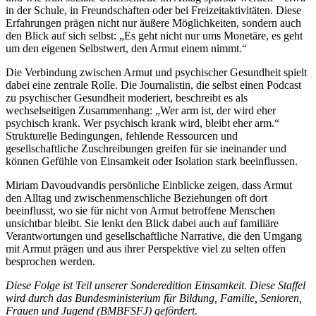
in der Schule, in Freundschaften oder bei Freizeitaktivitäten. Diese
Erfahrungen prägen nicht nur äußere Möglichkeiten, sondern auch
den Blick auf sich selbst: „Es geht nicht nur ums Monetäre, es geht
um den eigenen Selbstwert, den Armut einem nimmt.“
Die Verbindung zwischen Armut und psychischer Gesundheit spielt
dabei eine zentrale Rolle. Die Journalistin, die selbst einen Podcast
zu psychischer Gesundheit moderiert, beschreibt es als
wechselseitigen Zusammenhang: „Wer arm ist, der wird eher
psychisch krank. Wer psychisch krank wird, bleibt eher arm.“
Strukturelle Bedingungen, fehlende Ressourcen und
gesellschaftliche Zuschreibungen greifen für sie ineinander und
können Gefühle von Einsamkeit oder Isolation stark beeinflussen.
Miriam Davoudvandis persönliche Einblicke zeigen, dass Armut
den Alltag und zwischenmenschliche Beziehungen oft dort
beeinflusst, wo sie für nicht von Armut betroffene Menschen
unsichtbar bleibt. Sie lenkt den Blick dabei auch auf familiäre
Verantwortungen und gesellschaftliche Narrative, die den Umgang
mit Armut prägen und aus ihrer Perspektive viel zu selten offen
besprochen werden.
Diese Folge ist Teil unserer Sonderedition Einsamkeit. Diese Staffel
wird durch das Bundesministerium für Bildung, Familie, Senioren,
Frauen und Jugend (
BMBFSFJ
) gefördert.