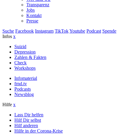
Transparenz
Jobs
Kontakt
Presse
Suche
Facebook
Instagram
TikTok
Youtube
Podcast
Spende
Infos
x
Suizid
Depression
Zahlen & Fakten
Check
Workshops
Infomaterial
frnd.tv
Podcasts
Newsblog
Hilfe
x
Lass Dir helfen
Hilf Dir selbst
Hilf anderen
Hilfe in der Corona-Krise