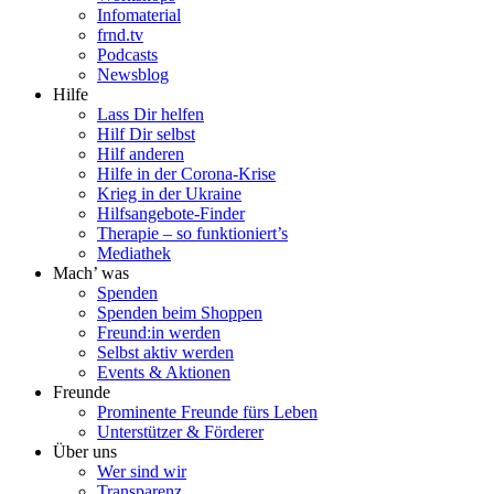
Infomaterial
frnd.tv
Podcasts
Newsblog
Hilfe
Lass Dir helfen
Hilf Dir selbst
Hilf anderen
Hilfe in der Corona-Krise
Krieg in der Ukraine
Hilfsangebote-Finder
Therapie – so funktioniert’s
Mediathek
Mach’ was
Spenden
Spenden beim Shoppen
Freund:in werden
Selbst aktiv werden
Events & Aktionen
Freunde
Prominente Freunde fürs Leben
Unterstützer & Förderer
Über uns
Wer sind wir
Transparenz