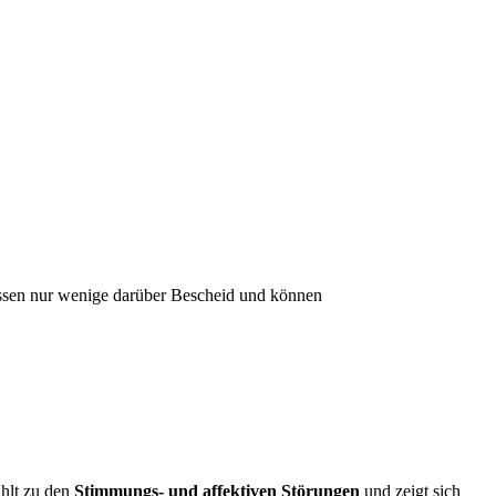
wissen nur wenige darüber Bescheid und können
ählt zu den
Stimmungs- und affektiven Störungen
und zeigt sich