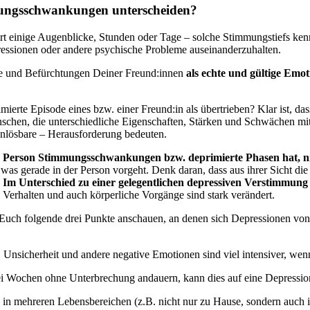
mungsschwankungen unterscheiden?
rt einige Augenblicke, Stunden oder Tage – solche Stimmungstiefs kennt
ssionen oder andere psychische Probleme auseinanderzuhalten.
ste und Befürchtungen Deiner Freund:innen
als echte und gültige Em
rte Episode eines bzw. einer Freund:in als übertrieben? Klar ist, d
nschen, die unterschiedliche Eigenschaften, Stärken und Schwächen mi
unlösbare – Herausforderung bedeuten.
 Person Stimmungsschwankungen bzw. deprimierte Phasen hat, nim
was gerade in der Person vorgeht. Denk daran, dass aus ihrer Sicht di
.
Im Unterschied zu einer gelegentlichen depressiven Verstimmung od
Verhalten und auch körperliche Vorgänge sind stark verändert.
uch folgende drei Punkte anschauen, an denen sich Depressionen von
, Unsicherheit und andere negative Emotionen sind viel intensiver, wen
ei Wochen ohne Unterbrechung andauern, kann dies auf eine Depressio
n mehreren Lebensbereichen (z.B. nicht nur zu Hause, sondern auch 