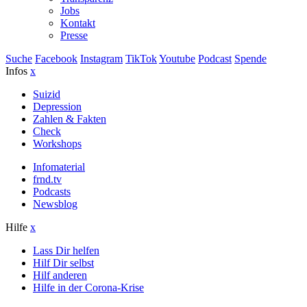
Jobs
Kontakt
Presse
Suche
Facebook
Instagram
TikTok
Youtube
Podcast
Spende
Infos
x
Suizid
Depression
Zahlen & Fakten
Check
Workshops
Infomaterial
frnd.tv
Podcasts
Newsblog
Hilfe
x
Lass Dir helfen
Hilf Dir selbst
Hilf anderen
Hilfe in der Corona-Krise