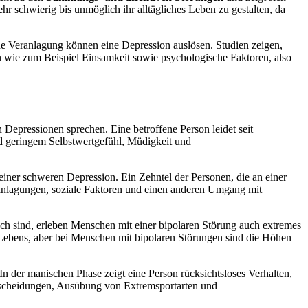
hr schwierig bis unmöglich ihr alltägliches Leben zu gestalten, da
he Veranlagung können eine Depression auslösen. Studien zeigen,
n wie zum Beispiel Einsamkeit sowie psychologische Faktoren, also
 Depressionen sprechen. Eine betroffene Person leidet seit
d geringem Selbstwertgefühl, Müdigkeit und
n einer schweren Depression. Ein Zehntel der Personen, die an einer
ranlagungen, soziale Faktoren und einen anderen Umgang mit
sch sind, erleben Menschen mit einer bipolaren Störung auch extremes
Lebens, aber bei Menschen mit bipolaren Störungen sind die Höhen
n der manischen Phase zeigt eine Person rücksichtsloses Verhalten,
Entscheidungen, Ausübung von Extremsportarten und