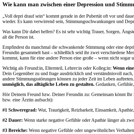
Wie kann man zwischen einer Depression und Stim
„Voll depri drauf sein“ kommt gerade in der Pubertät oft vor und daue
wieder. Es kann verwirrend sein, Stimmungsschwankungen und Depre
Was kann Dir dabei helfen? Es ist sehr wichtig Trauer, Sorgen, Äng
alt die Person ist.
Empfindest du manchmal die schwankende Stimmung oder eine deprimie
Freundin gesammelt hast – schließlich seid ihr zwei verschiedene Me
kommst, kann für eine andere Person eine große – wenn nicht sogar 
Wichtig als Freund:in, Elternteil, Lehrer:in oder Kolleg:in:
Wenn eine
Dein Gegenüber zu und frage ausdrücklich und verständnisvoll nach, 
andere Stimmungsstörungen können zu jeder Zeit im Leben auftreten
unmöglich, das alltägliche Leben zu gestalten.
Gedanken, Gefühle, 
Hör Deinem Freund bzw. Deiner Freundin zu: Gemeinsam könnt Ihr E
bzw. eine Ärztin aufsucht):
#1 Schweregrad:
Wut, Traurigkeit, Reizbarkeit, Einsamkeit, Apathie
#2 Dauer:
Wenn starke negative Gefühle oder Apathie länger als zw
#3 Bereiche:
Wenn negative Gefühle oder ungewöhnliches Verhalten i