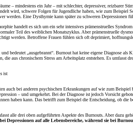
ume – mindestens ein Jahr – mit schlechter, depressiver, reizbarer Stim
andelt wird, schwere Folgen für Jugendliche haben, wie zum Beispiel
hwer werden. Eine Dysthymie kann später zu schweren Depressionen fü
orphie handelt es sich um ein sehr intensives prämenstruelles Syndro
nz normaler Teil des weiblichen Monatszyklus. Aber prämenstruelle dys
tigt werden. Betroffene Frauen fühlen sich oft deprimiert, hoffnungslo
d bedeutet „ausgebrannt“. Burnout hat keine eigene Diagnose als Kran
n, die aus chronischem Stress am Arbeitsplatz entstehen. Es umfasst dr
s ist
ten auch bei anderen psychischen Erkrankungen auf wie zum Beispiel 
epression – und umgekehrt. Bei der Diagnose ist jedoch Vorsicht gebo
nnen haben kann. Das betrifft zum Beispiel die Entscheidung, ob die be
sst alle drei oben aufgeführten Aspekte des Burnouts. Aber dazu gehö
ei Depressionen auf alle Lebensbereiche, während sie bei Burnout 