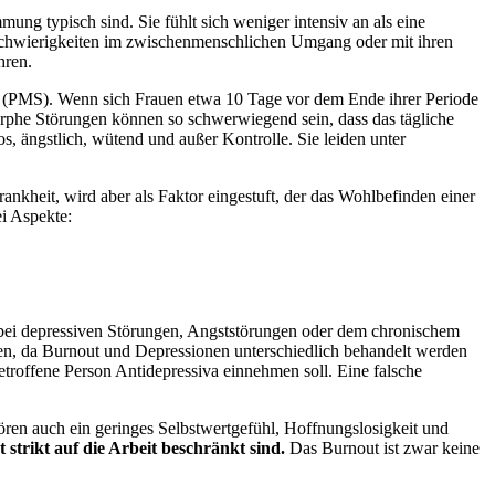
mung typisch sind. Sie fühlt sich weniger intensiv an als eine
 Schwierigkeiten im zwischenmenschlichen Umgang oder mit ihren
hren.
m (PMS). Wenn sich Frauen etwa 10 Tage vor dem Ende ihrer Periode
morphe Störungen können so schwerwiegend sein, dass das tägliche
s, ängstlich, wütend und außer Kontrolle. Sie leiden unter
kheit, wird aber als Faktor eingestuft, der das Wohlbefinden einer
ei Aspekte:
bei depressiven Störungen, Angststörungen oder dem chronischem
ten, da Burnout und Depressionen unterschiedlich behandelt werden
troffene Person Antidepressiva einnehmen soll. Eine falsche
ren auch ein geringes Selbstwertgefühl, Hoffnungslosigkeit und
strikt auf die Arbeit beschränkt sind.
Das Burnout ist zwar keine