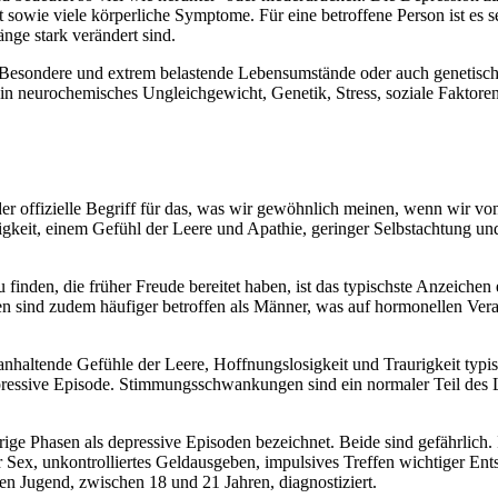
 sowie viele körperliche Symptome. Für eine betroffene Person ist es se
nge stark verändert sind.
t. Besondere und extrem belastende Lebensumstände oder auch genetisc
in neurochemisches Ungleichgewicht, Genetik, Stress, soziale Faktore
er offizielle Begriff für das, was wir gewöhnlich meinen, wenn wir von
gkeit, einem Gefühl der Leere und Apathie, geringer Selbstachtung un
u finden, die früher Freude bereitet haben, ist das typischste Anzeiche
uen sind zudem häufiger betroffen als Männer, was auf hormonellen Ve
anhaltende Gefühle der Leere, Hoffnungslosigkeit und Traurigkeit typi
epressive Episode. Stimmungsschwankungen sind ein normaler Teil des 
e Phasen als depressive Episoden bezeichnet. Beide sind gefährlich. I
er Sex, unkontrolliertes Geldausgeben, impulsives Treffen wichtiger 
n Jugend, zwischen 18 und 21 Jahren, diagnostiziert.