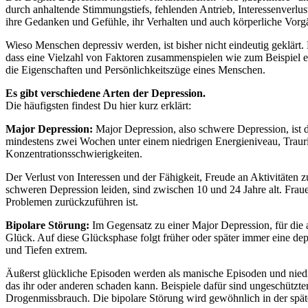
durch anhaltende Stimmungstiefs, fehlenden Antrieb, Interessenverlust
ihre Gedanken und Gefühle, ihr Verhalten und auch körperliche Vorgä
Wieso Menschen depressiv werden, ist bisher nicht eindeutig geklär
dass eine Vielzahl von Faktoren zusammenspielen wie zum Beispiel e
die Eigenschaften und Persönlichkeitszüge eines Menschen.
Es gibt verschiedene Arten der Depression.
Die häufigsten findest Du hier kurz erklärt:
Major Depression:
Major Depression, also schwere Depression, ist d
mindestens zwei Wochen unter einem niedrigen Energieniveau, Trauri
Konzentrationsschwierigkeiten.
Der Verlust von Interessen und der Fähigkeit, Freude an Aktivitäten z
schweren Depression leiden, sind zwischen 10 und 24 Jahre alt. Fra
Problemen zurückzuführen ist.
Bipolare Störung:
Im Gegensatz zu einer Major Depression, für die 
Glück. Auf diese Glücksphase folgt früher oder später immer eine d
und Tiefen extrem.
Äußerst glückliche Episoden werden als manische Episoden und niedrig
das ihr oder anderen schaden kann. Beispiele dafür sind ungeschützt
Drogenmissbrauch. Die bipolare Störung wird gewöhnlich in der späte