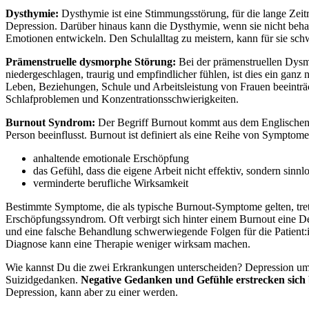
Dysthymie:
Dysthymie ist eine Stimmungsstörung, für die lange Zeiträ
Depression. Darüber hinaus kann die Dysthymie, wenn sie nicht beh
Emotionen entwickeln. Den Schulalltag zu meistern, kann für sie sc
Prämenstruelle dysmorphe Störung:
Bei der prämenstruellen Dysm
niedergeschlagen, traurig und empfindlicher fühlen, ist dies ein ga
Leben, Beziehungen, Schule und Arbeitsleistung von Frauen beeinträch
Schlafproblemen und Konzentrationsschwierigkeiten.
Burnout Syndrom:
Der Begriff Burnout kommt aus dem Englischen un
Person beeinflusst. Burnout ist definiert als eine Reihe von Symptome
anhaltende emotionale Erschöpfung
das Gefühl, dass die eigene Arbeit nicht effektiv, sondern sinnlo
verminderte berufliche Wirksamkeit
Bestimmte Symptome, die als typische Burnout-Symptome gelten, tre
Erschöpfungssyndrom. Oft verbirgt sich hinter einem Burnout eine D
und eine falsche Behandlung schwerwiegende Folgen für die Patient:i
Diagnose kann eine Therapie weniger wirksam machen.
Wie kannst Du die zwei Erkrankungen unterscheiden? Depression umfa
Suizidgedanken.
Negative Gedanken und Gefühle erstrecken sich b
Depression, kann aber zu einer werden.