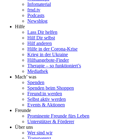
Infomaterial
frnd.tv
Podcasts
Newsblog
Hilfe
Lass Dir helfen
Hilf Dir selbst
Hilf anderen
Hilfe in der Corona-Krise
Krieg in der Ukraine
Hilfsangebote-Finder
Therapie – so funktioniert’s
Mediathek
Mach’ was
Spenden
Spenden beim Shoppen
Freund:in werden
Selbst aktiv werden
Events & Aktionen
Freunde
Prominente Freunde fürs Leben
Unterstützer & Förderer
Über uns
Wer sind wir
Transparenz