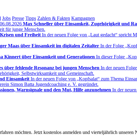
l
Jobs
Presse
Tipps
Zahlen & Fakten
Kampagnen
 06.08.2026
Max Schneller über Einsamkeit, Zugehörigkeit und Ra
eit für junge Menschen.
 Krisen und Freiheit
In der neuen Folge von „Laut gedacht“ spricht Mu
ger Maas über Einsamkeit im digitalen Zeitalter
In der Folge „Kopf
a Kinnert über Einsamkeit und Generationen
In dieser Folge „Kop
s über fehlende Resonanz bei jungen Menschen
In der neuen Folg
hörigkeit, Selbstwirksamkeit und Gemeinschaft.
und Einsamkeit
In der neuen Folge von „Kopfsalat“ zum Thema Einsamkei
erein Simon Batta Jugendcoaching e. V. gegründet.
ssionen, Warnsignale und den Mut, Hilfe anzunehmen
In der neuen
fahren möchten. Jetzt kostenlos anmelden und vierteljährlich unseren N