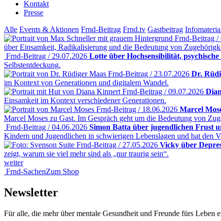
Kontakt
Presse
Alle
Events & Aktionen
Frnd-Beitrag
Frnd.tv
Gastbeitrag
Infomateria
Frnd-Beitrag /
über Einsamkeit, Radikalisierung und die Bedeutung von Zugehörigk
Frnd-Beitrag / 29.07.2026
Lotte über Hochsensibilität, psychische
Selbstentdeckung.
Frnd-Beitrag / 23.07.2026
Dr. Rüdi
im Kontext von Generationen und digitalem Wandel.
Frnd-Beitrag / 09.07.2026
Dian
Einsamkeit im Kontext verschiedener Generationen.
Frnd-Beitrag / 18.06.2026
Marcel Mose
Marcel Moses zu Gast. Im Gespräch geht um die Bedeutung von Zuge
Frnd-Beitrag / 04.06.2026
Simon Batta über jugendlichen Frust 
Kindern und Jugendlichen in schwierigen Lebenslagen und hat den V
Frnd-Beitrag / 27.05.2026
Vicky über Depre
zeigt, warum sie viel mehr sind als „nur traurig sein“.
weiter
Frnd-Sachen
Zum Shop
Newsletter
Für alle, die mehr über mentale Gesundheit und Freunde fürs Leben er