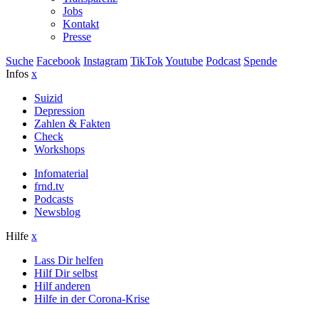
Jobs
Kontakt
Presse
Suche
Facebook
Instagram
TikTok
Youtube
Podcast
Spende
Infos
x
Suizid
Depression
Zahlen & Fakten
Check
Workshops
Infomaterial
frnd.tv
Podcasts
Newsblog
Hilfe
x
Lass Dir helfen
Hilf Dir selbst
Hilf anderen
Hilfe in der Corona-Krise