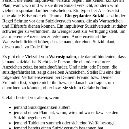
Person, die einen impulsiven Versuch begeht, hat keinen konkreten
Plan, wann, wo und wie sie ihren Suizid versucht, sondern wird
vielmehr spontan darüber entscheiden. Ein typischer Auslöser ist
eine akute Krise oder ein Trauma.
Ein geplanter Suizid
setzt in der
Regel Schritte vor dem Suizidversuch voraus, die als Warnzeichen
und Hilferufe dienen können. Ein impulsiver Suizidversuch ist daher
schwieriger zu verhindern, da weniger Zeit zur Verfügung steht, um
alarmierende Anzeichen zu erkennen. Andererseits ist die
Wahrscheinlichkeit höher, dass jemand, der einen Suizid plant,
diesen auch zu Ende führt.
Es gibt eine Vielzahl von
Warnsignalen
, die darauf hindeuten, dass
jemand suizidal ist. Nicht jede Person, die ein oder mehrere
Anzeichen zeigt, ist suizidgefährdet. Und nicht jede Person, die
suizidgefährdet ist, zeigt dieselben Anzeichen. Stellst Du eine der
folgenden Verhaltensweisen bei Deinem Freund bzw. Deiner
Freundin fest, zögere nicht ihn bzw. sie danach zu fragen, um
einordnen zu können, ob er bzw. sie sich in Gefahr befindet.
Gefahr besteht vor allem, wenn:
jemand Suizidgedanken äußert
jemand einen Plan hat, wann, wie und wo er bzw. sie den
Suizid begehen will
jemand Tabletten sammelt oder sich eine Waffe besorgt
jemand bereits einen Suizidversuch begangen hat