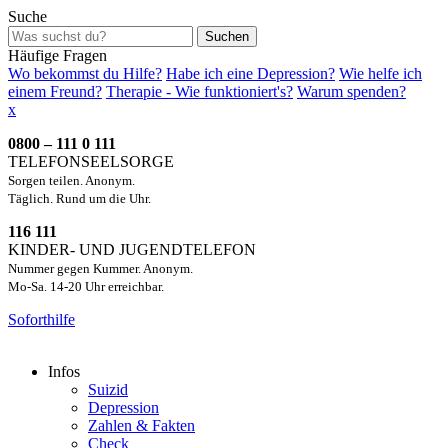
Suche
Suchen
Häufige Fragen
Wo bekommst du Hilfe?
Habe ich eine Depression?
Wie helfe ich
einem Freund?
Therapie - Wie funktioniert's?
Warum spenden?
x
0800 – 111 0 111
TELEFONSEELSORGE
Sorgen teilen. Anonym.
Täglich. Rund um die Uhr.
116 111
KINDER- UND JUGENDTELEFON
Nummer gegen Kummer. Anonym.
Mo-Sa. 14-20 Uhr erreichbar.
Soforthilfe
Infos
Suizid
Depression
Zahlen & Fakten
Check