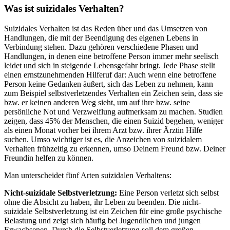
Was ist suizidales Verhalten?
Suizidales Verhalten ist das Reden über und das Umsetzen von
Handlungen, die mit der Beendigung des eigenen Lebens in
Verbindung stehen. Dazu gehören verschiedene Phasen und
Handlungen, in denen eine betroffene Person immer mehr seelisch
leidet und sich in steigende Lebensgefahr bringt. Jede Phase stellt
einen ernstzunehmenden Hilferuf dar: Auch wenn eine betroffene
Person keine Gedanken äußert, sich das Leben zu nehmen, kann
zum Beispiel selbstverletzendes Verhalten ein Zeichen sein, dass sie
bzw. er keinen anderen Weg sieht, um auf ihre bzw. seine
persönliche Not und Verzweiflung aufmerksam zu machen. Studien
zeigen, dass 45% der Menschen, die einen Suizid begehen, weniger
als einen Monat vorher bei ihrem Arzt bzw. ihrer Ärztin Hilfe
suchen. Umso wichtiger ist es, die Anzeichen von suizidalem
Verhalten frühzeitig zu erkennen, umso Deinem Freund bzw. Deiner
Freundin helfen zu können.
Man unterscheidet fünf Arten suizidalen Verhaltens:
Nicht-suizidale Selbstverletzung:
Eine Person verletzt sich selbst
ohne die Absicht zu haben, ihr Leben zu beenden. Die nicht-
suizidale Selbstverletzung ist ein Zeichen für eine große psychische
Belastung und zeigt sich häufig bei Jugendlichen und jungen
Erwachsenen. Durch die Selbstverletzung soll dem großen