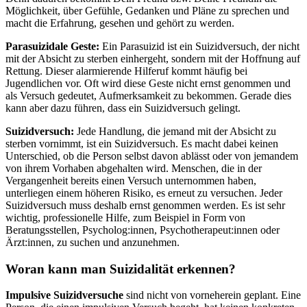
Möglichkeit, über Gefühle, Gedanken und Pläne zu sprechen und
macht die Erfahrung, gesehen und gehört zu werden.
Parasuizidale Geste:
Ein Parasuizid ist ein Suizidversuch, der nicht
mit der Absicht zu sterben einhergeht, sondern mit der Hoffnung auf
Rettung. Dieser alarmierende Hilferuf kommt häufig bei
Jugendlichen vor. Oft wird diese Geste nicht ernst genommen und
als Versuch gedeutet, Aufmerksamkeit zu bekommen. Gerade dies
kann aber dazu führen, dass ein Suizidversuch gelingt.
Suizidversuch:
Jede Handlung, die jemand mit der Absicht zu
sterben vornimmt, ist ein Suizidversuch. Es macht dabei keinen
Unterschied, ob die Person selbst davon ablässt oder von jemandem
von ihrem Vorhaben abgehalten wird. Menschen, die in der
Vergangenheit bereits einen Versuch unternommen haben,
unterliegen einem höheren Risiko, es erneut zu versuchen. Jeder
Suizidversuch muss deshalb ernst genommen werden. Es ist sehr
wichtig, professionelle Hilfe, zum Beispiel in Form von
Beratungsstellen, Psycholog:innen, Psychotherapeut:innen oder
Ärzt:innen, zu suchen und anzunehmen.
Woran kann man Suizidalität erkennen?
Impulsive Suizidversuche
sind nicht von vorneherein geplant. Eine