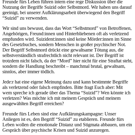
Freunde fürs Leben führen intern eine rege Diskussion über die
Nutzung der Begriffe Suizid oder Selbstmord. Wir haben uns darauf
geeinigt, bei unserer Aufklärungsarbeit überwiegend den Begriff
“Suizid” zu verwenden.
Wir sind uns bewusst, dass das Wort “Selbstmord” von Betroffenen,
Angehörigen, Freund:innen und Hinterbliebenen oft als verletzend
empfunden wird. Suizident:innen sind keine Mörder:innen im Sinne
des Gesetzbuches, sondern Menschen in großer psychischer Not.
Der Begriff Selbstmord drückt eine gewaltsame Tötung aus, die
selbstverständlich strafrechtlich nicht relevant ist. Der Begriff ist
trotzdem nicht falsch, da der “Mord” hier nicht für eine Straftat steht,
sondern die Handlung beschreibt – manchmal brutal, gewaltsam,
sinnlos, aber immer tödlich.
Jede:r hat eine eigene Meinung dazu und kann bestimmte Begriffe
als verletzend oder falsch empfinden. Bitte fragt Euch aber: Mit
wem spreche ich gerade über das Thema “Suizid”? Wen könnte ich
verletzen? Was möchte ich mit meinem Gespräch und meinem
ausgewählten Begriff erreichen?
Freunde fürs Leben sind eine Aufklärungskampagne: Unser
Anliegen ist es, den Begriff “Suizid” zu etablieren. Freunde fürs
Leben wollen die emotionale Distanz und Stigmata abbauen, um ein
Gespräch über psychische Krisen und Suizid anzuregen.