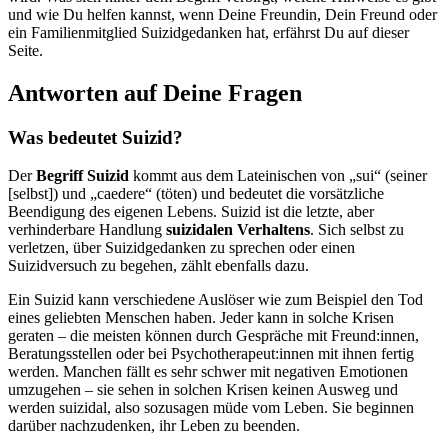
und wie Du helfen kannst, wenn Deine Freundin, Dein Freund oder
ein Familienmitglied Suizidgedanken hat, erfährst Du auf dieser
Seite.
Antworten auf Deine Fragen
Was bedeutet Suizid?
Der
Begriff Suizid
kommt aus dem Lateinischen von „sui“ (seiner
[selbst]) und „caedere“ (töten) und bedeutet die vorsätzliche
Beendigung des eigenen Lebens. Suizid ist die letzte, aber
verhinderbare Handlung
suizidalen Verhaltens
. Sich selbst zu
verletzen, über Suizidgedanken zu sprechen oder einen
Suizidversuch zu begehen, zählt ebenfalls dazu.
Ein Suizid kann verschiedene Auslöser wie zum Beispiel den Tod
eines geliebten Menschen haben. Jeder kann in solche Krisen
geraten – die meisten können durch Gespräche mit Freund:innen,
Beratungsstellen oder bei Psychotherapeut:innen mit ihnen fertig
werden. Manchen fällt es sehr schwer mit negativen Emotionen
umzugehen – sie sehen in solchen Krisen keinen Ausweg und
werden suizidal, also sozusagen müde vom Leben. Sie beginnen
darüber nachzudenken, ihr Leben zu beenden.