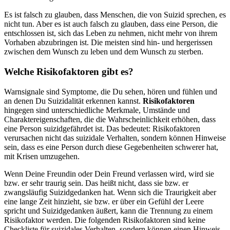
Es ist falsch zu glauben, dass Menschen, die von Suizid sprechen, es
nicht tun. Aber es ist auch falsch zu glauben, dass eine Person, die
entschlossen ist, sich das Leben zu nehmen, nicht mehr von ihrem
Vorhaben abzubringen ist. Die meisten sind hin- und hergerissen
zwischen dem Wunsch zu leben und dem Wunsch zu sterben.
Welche Risikofaktoren gibt es?
Warnsignale sind Symptome, die Du sehen, hören und fühlen und
an denen Du Suizidalität erkennen kannst.
Risikofaktoren
hingegen sind unterschiedliche Merkmale, Umstände und
Charaktereigenschaften, die die Wahrscheinlichkeit erhöhen, dass
eine Person suizidgefährdet ist. Das bedeutet: Risikofaktoren
verursachen nicht das suizidale Verhalten, sondern können Hinweise
sein, dass es eine Person durch diese Gegebenheiten schwerer hat,
mit Krisen umzugehen.
Wenn Deine Freundin oder Dein Freund verlassen wird, wird sie
bzw. er sehr traurig sein. Das heißt nicht, dass sie bzw. er
zwangsläufig Suizidgedanken hat. Wenn sich die Traurigkeit aber
eine lange Zeit hinzieht, sie bzw. er über ein Gefühl der Leere
spricht und Suizidgedanken äußert, kann die Trennung zu einem
Risikofaktor werden. Die folgenden Risikofaktoren sind keine
Checkliste für suizidales Verhalten, sondern können einen Hinweis