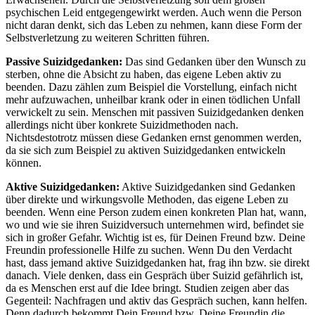
psychischen Leid entgegengewirkt werden. Auch wenn die Person
nicht daran denkt, sich das Leben zu nehmen, kann diese Form der
Selbstverletzung zu weiteren Schritten führen.
Passive Suizidgedanken:
Das sind Gedanken über den Wunsch zu
sterben, ohne die Absicht zu haben, das eigene Leben aktiv zu
beenden. Dazu zählen zum Beispiel die Vorstellung, einfach nicht
mehr aufzuwachen, unheilbar krank oder in einen tödlichen Unfall
verwickelt zu sein. Menschen mit passiven Suizidgedanken denken
allerdings nicht über konkrete Suizidmethoden nach.
Nichtsdestotrotz müssen diese Gedanken ernst genommen werden,
da sie sich zum Beispiel zu aktiven Suizidgedanken entwickeln
können.
Aktive Suizidgedanken:
Aktive Suizidgedanken sind Gedanken
über direkte und wirkungsvolle Methoden, das eigene Leben zu
beenden. Wenn eine Person zudem einen konkreten Plan hat, wann,
wo und wie sie ihren Suizidversuch unternehmen wird, befindet sie
sich in großer Gefahr. Wichtig ist es, für Deinen Freund bzw. Deine
Freundin professionelle Hilfe zu suchen. Wenn Du den Verdacht
hast, dass jemand aktive Suizidgedanken hat, frag ihn bzw. sie direkt
danach. Viele denken, dass ein Gespräch über Suizid gefährlich ist,
da es Menschen erst auf die Idee bringt. Studien zeigen aber das
Gegenteil: Nachfragen und aktiv das Gespräch suchen, kann helfen.
Denn dadurch bekommt Dein Freund bzw. Deine Freundin die