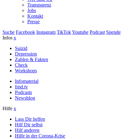
Transparenz
Jobs
Kontakt
Presse
Suche
Facebook
Instagram
TikTok
Youtube
Podcast
Spende
Infos
x
Suizid
Depression
Zahlen & Fakten
Check
Workshops
Infomaterial
frnd.tv
Podcasts
Newsblog
Hilfe
x
Lass Dir helfen
Hilf Dir selbst
Hilf anderen
Hilfe in der Corona-Krise