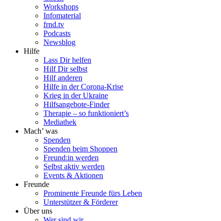
Workshops
Infomaterial
frnd.tv
Podcasts
Newsblog
Hilfe
Lass Dir helfen
Hilf Dir selbst
Hilf anderen
Hilfe in der Corona-Krise
Krieg in der Ukraine
Hilfsangebote-Finder
Therapie – so funktioniert’s
Mediathek
Mach’ was
Spenden
Spenden beim Shoppen
Freund:in werden
Selbst aktiv werden
Events & Aktionen
Freunde
Prominente Freunde fürs Leben
Unterstützer & Förderer
Über uns
Wer sind wir