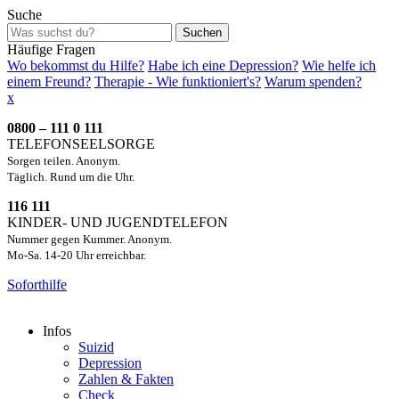
Suche
Suchen
Häufige Fragen
Wo bekommst du Hilfe?
Habe ich eine Depression?
Wie helfe ich
einem Freund?
Therapie - Wie funktioniert's?
Warum spenden?
x
0800 – 111 0 111
TELEFONSEELSORGE
Sorgen teilen. Anonym.
Täglich. Rund um die Uhr.
116 111
KINDER- UND JUGENDTELEFON
Nummer gegen Kummer. Anonym.
Mo-Sa. 14-20 Uhr erreichbar.
Soforthilfe
Infos
Suizid
Depression
Zahlen & Fakten
Check