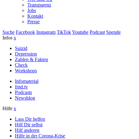
Transparenz
Jobs
Kontakt
Presse
Suche
Facebook
Instagram
TikTok
Youtube
Podcast
Spende
Infos
x
Suizid
Depression
Zahlen & Fakten
Check
Workshops
Infomaterial
frnd.tv
Podcasts
Newsblog
Hilfe
x
Lass Dir helfen
Hilf Dir selbst
Hilf anderen
Hilfe in der Corona-Krise