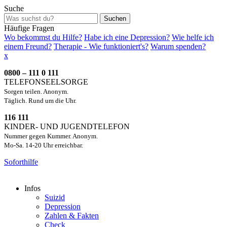
Suche
Suchen
Häufige Fragen
Wo bekommst du Hilfe?
Habe ich eine Depression?
Wie helfe ich
einem Freund?
Therapie - Wie funktioniert's?
Warum spenden?
x
0800 – 111 0 111
TELEFONSEELSORGE
Sorgen teilen. Anonym.
Täglich. Rund um die Uhr.
116 111
KINDER- UND JUGENDTELEFON
Nummer gegen Kummer. Anonym.
Mo-Sa. 14-20 Uhr erreichbar.
Soforthilfe
Infos
Suizid
Depression
Zahlen & Fakten
Check