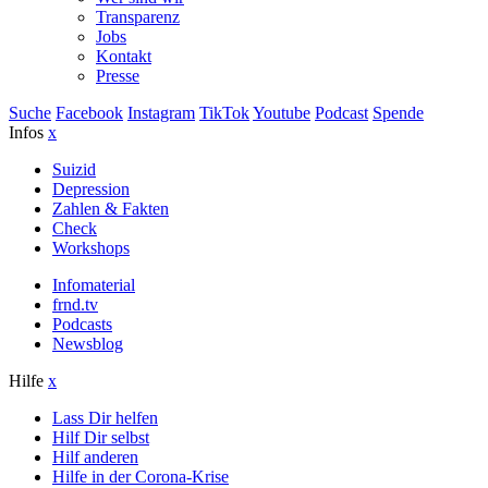
Transparenz
Jobs
Kontakt
Presse
Suche
Facebook
Instagram
TikTok
Youtube
Podcast
Spende
Infos
x
Suizid
Depression
Zahlen & Fakten
Check
Workshops
Infomaterial
frnd.tv
Podcasts
Newsblog
Hilfe
x
Lass Dir helfen
Hilf Dir selbst
Hilf anderen
Hilfe in der Corona-Krise