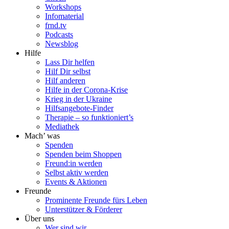
Workshops
Infomaterial
frnd.tv
Podcasts
Newsblog
Hilfe
Lass Dir helfen
Hilf Dir selbst
Hilf anderen
Hilfe in der Corona-Krise
Krieg in der Ukraine
Hilfsangebote-Finder
Therapie – so funktioniert’s
Mediathek
Mach’ was
Spenden
Spenden beim Shoppen
Freund:in werden
Selbst aktiv werden
Events & Aktionen
Freunde
Prominente Freunde fürs Leben
Unterstützer & Förderer
Über uns
Wer sind wir