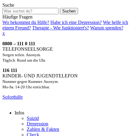
Suche
Suchen
Häufige Fragen
Wo bekommst du Hilfe?
Habe ich eine Depression?
Wie helfe ich
einem Freund?
Therapie - Wie funktioniert's?
Warum spenden?
x
0800 – 111 0 111
TELEFONSEELSORGE
Sorgen teilen. Anonym.
Täglich. Rund um die Uhr.
116 111
KINDER- UND JUGENDTELEFON
Nummer gegen Kummer. Anonym.
Mo-Sa. 14-20 Uhr erreichbar.
Soforthilfe
Infos
Suizid
Depression
Zahlen & Fakten
Check