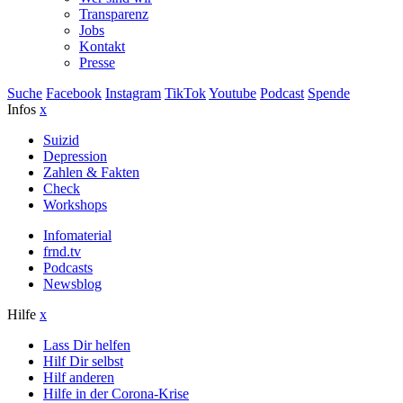
Transparenz
Jobs
Kontakt
Presse
Suche
Facebook
Instagram
TikTok
Youtube
Podcast
Spende
Infos
x
Suizid
Depression
Zahlen & Fakten
Check
Workshops
Infomaterial
frnd.tv
Podcasts
Newsblog
Hilfe
x
Lass Dir helfen
Hilf Dir selbst
Hilf anderen
Hilfe in der Corona-Krise