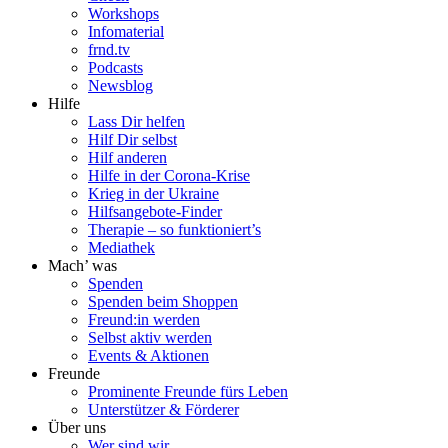
Workshops
Infomaterial
frnd.tv
Podcasts
Newsblog
Hilfe
Lass Dir helfen
Hilf Dir selbst
Hilf anderen
Hilfe in der Corona-Krise
Krieg in der Ukraine
Hilfsangebote-Finder
Therapie – so funktioniert’s
Mediathek
Mach’ was
Spenden
Spenden beim Shoppen
Freund:in werden
Selbst aktiv werden
Events & Aktionen
Freunde
Prominente Freunde fürs Leben
Unterstützer & Förderer
Über uns
Wer sind wir