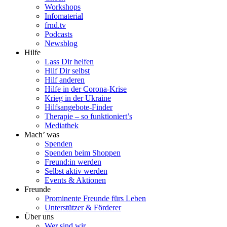
Workshops
Infomaterial
frnd.tv
Podcasts
Newsblog
Hilfe
Lass Dir helfen
Hilf Dir selbst
Hilf anderen
Hilfe in der Corona-Krise
Krieg in der Ukraine
Hilfsangebote-Finder
Therapie – so funktioniert’s
Mediathek
Mach’ was
Spenden
Spenden beim Shoppen
Freund:in werden
Selbst aktiv werden
Events & Aktionen
Freunde
Prominente Freunde fürs Leben
Unterstützer & Förderer
Über uns
Wer sind wir