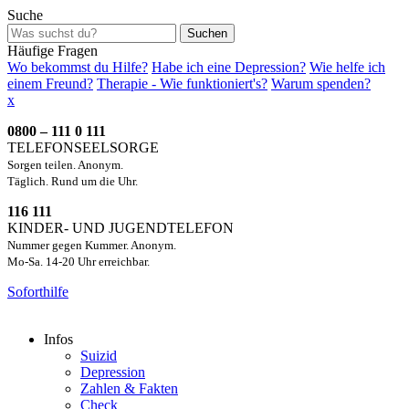
Suche
Suchen
Häufige Fragen
Wo bekommst du Hilfe?
Habe ich eine Depression?
Wie helfe ich
einem Freund?
Therapie - Wie funktioniert's?
Warum spenden?
x
0800 – 111 0 111
TELEFONSEELSORGE
Sorgen teilen. Anonym.
Täglich. Rund um die Uhr.
116 111
KINDER- UND JUGENDTELEFON
Nummer gegen Kummer. Anonym.
Mo-Sa. 14-20 Uhr erreichbar.
Soforthilfe
Infos
Suizid
Depression
Zahlen & Fakten
Check