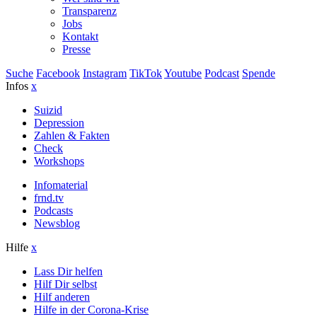
Transparenz
Jobs
Kontakt
Presse
Suche
Facebook
Instagram
TikTok
Youtube
Podcast
Spende
Infos
x
Suizid
Depression
Zahlen & Fakten
Check
Workshops
Infomaterial
frnd.tv
Podcasts
Newsblog
Hilfe
x
Lass Dir helfen
Hilf Dir selbst
Hilf anderen
Hilfe in der Corona-Krise