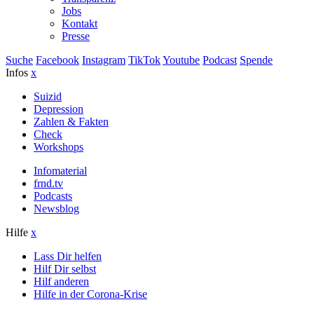
Jobs
Kontakt
Presse
Suche
Facebook
Instagram
TikTok
Youtube
Podcast
Spende
Infos
x
Suizid
Depression
Zahlen & Fakten
Check
Workshops
Infomaterial
frnd.tv
Podcasts
Newsblog
Hilfe
x
Lass Dir helfen
Hilf Dir selbst
Hilf anderen
Hilfe in der Corona-Krise