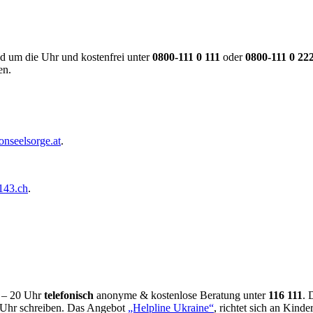
nd um die Uhr und kostenfrei unter
0800-111 0 111
oder
0800-111 0 22
en.
onseelsorge.at
.
143.ch
.
4 – 20 Uhr
telefonisch
anonyme & kostenlose Beratung unter
116 111
. 
 Uhr schreiben. Das Angebot
„Helpline Ukraine“
, richtet sich an Kind