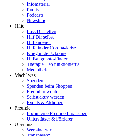
Infomaterial
frnd.tv
Podcasts
Newsblog
Hilfe
Lass Dir helfen
Hilf Dir selbst
Hilf anderen
Hilfe in der Corona-Krise
Krieg in der Ukraine
Hilfsangebote-Finder
Therapie – so funktioniert’s
Mediathek
Mach’ was
Spenden
Spenden beim Shoppen
Freund:in werden
Selbst aktiv werden
Events & Aktionen
Freunde
Prominente Freunde fürs Leben
Unterstützer & Förderer
Über uns
Wer sind wir
Transparenz