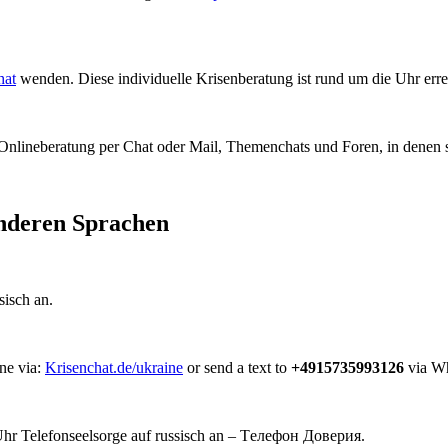
hat
wenden. Diese individuelle Krisenberatung ist rund um die Uhr erre
Onlineberatung per Chat oder Mail, Themenchats und Foren, in denen si
anderen Sprachen
sisch an.
ine via:
Krisenchat.de/ukraine
or send a text to
+4915735993126
via W
hr Telefonseelsorge auf russisch an – Tелефон Доверия.