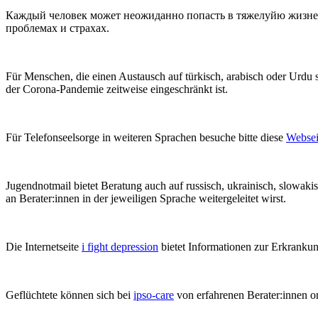
Каждый человек может неожиданно попасть в тяжелуйю жизнен
проблемах и страхах.
Für Menschen, die einen Austausch auf türkisch, arabisch oder Urdu 
der Corona-Pandemie zeitweise eingeschränkt ist.
Für Telefonseelsorge in weiteren Sprachen besuche bitte diese
Websei
Jugendnotmail bietet Beratung auch auf russisch, ukrainisch, slowaki
an Berater:innen in der jeweiligen Sprache weitergeleitet wirst.
Die Internetseite
i fight depression
bietet Informationen zur Erkrankun
Geflüchtete können sich bei
ipso-care
von erfahrenen Berater:innen on