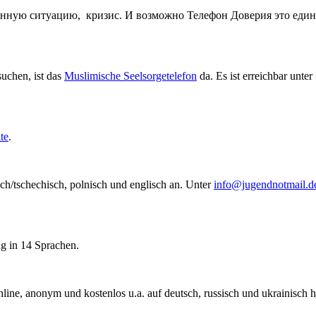
ную ситуацию, кризис. И возможно Телефон Доверия это единс
suchen, ist das
Muslimische Seelsorgetelefon
da. Es ist erreichbar unter
te
.
sch/tschechisch, polnisch und englisch an. Unter
info@jugendnotmail.d
g in 14 Sprachen.
line, anonym und kostenlos u.a. auf deutsch, russisch und ukrainisch h